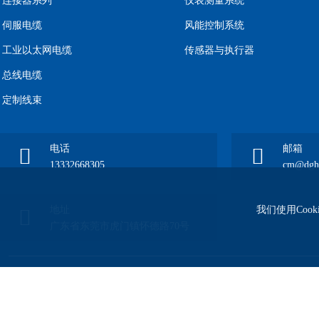
连接器系列
仪表测量系统
伺服电缆
风能控制系统
工业以太网电缆
传感器与执行器
总线电缆
定制线束
电话
邮箱
13332668305
cm@dgho
我们使用Coo
地址
广东省东莞市虎门镇怀德路70号
版权所有© Corporation, All Rights Reserved
粤ICP备2023065688号
Cookie设置