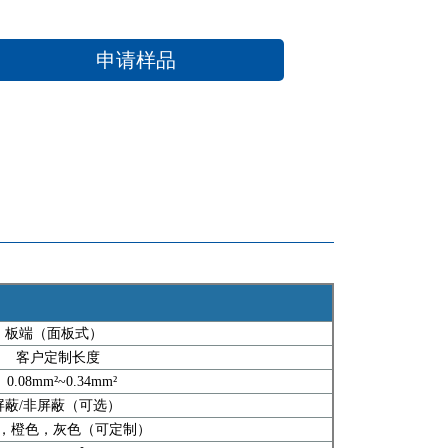
申请样品
板端（面板式）
客户定制长度
.08mm²~0.34mm²
屏蔽/非屏蔽（可选）
橙色，灰色（可定制）