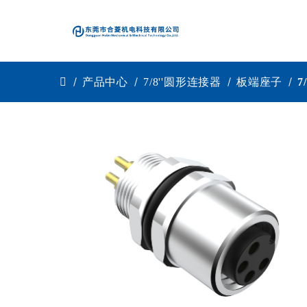
产品中心
7/8''圆形连接器
板端座子
7