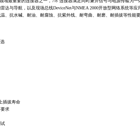
线领域最重要的连接器之一，7/8"连接器满足同时兼并信号与电源传输为
与导航，以及现场总线DeviceNet与NMEA 2000开放型网络系统等
低温、抗水碱、耐油、耐腐蚀、抗紫外线、耐弯曲、耐磨、耐插拔等性能
可选
上插拔寿命
等要求
测试