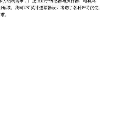
一体的结构需求，广泛应用于传感器与执行器、电机马
应用领域。我司7/8"英寸连接器设计考虑了各种严苛的使
要求。