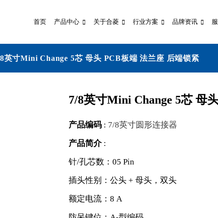
首页
产品中心
关于合菱
行业方案
品牌资讯
服
/8英寸Mini Change 5芯 母头 PCB板端 法兰座 后端锁紧
7/8英寸Mini Change 5芯
产品编码
:
7/8英寸圆形连接器
产品简介
:
针/孔芯数：05 Pin
插头性别：公头 + 母头，双头
额定电流：8 A
防呆键位：A-型编码