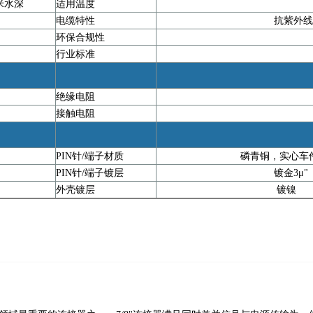
1米水深
适用温度
0
电缆特性
抗紫外线
环保合规性
行业标准
绝缘电阻
接触电阻
PIN针/端子材质
磷青铜，实心车
PIN针/端子镀层
镀金3μ"
外壳镀层
镀镍