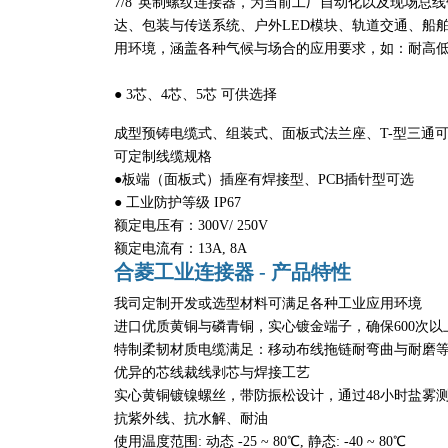
7/8"英制螺纹连接器，为当前工厂自动化以及现场总
达、包装与传送系统、户外LED模块、轨道交通、船舶雷达
用环境，涵盖各种气候与场合的应用要求，如：耐高
● 3芯、4芯、5芯 可供选择
成型预铸电缆式、组装式、面板式法兰座、T-型三通
可定制线缆规格
●板端（面板式）插座有焊接型、PCB插针型可选
● 工业防护等级 IP67
额定电压有：300V/ 250V
额定电流有：13A, 8A
合菱工业连接器 - 产品特性
我司定制开发或选型材料可满足各种工业应用环境
进口优质黄铜与磷青铜，实心镀金端子，确保600次以
特制柔韧材质电缆满足：移动布线拖链耐弯曲与耐磨
优异的芯线裁线剥芯与焊接工艺
实心黄铜镀镍螺丝，带防振松设计，通过48小时盐雾
抗紫外线、抗水解、耐油
使用温度范围: 动态 -25 ~ 80℃, 静态: -40 ~ 80℃