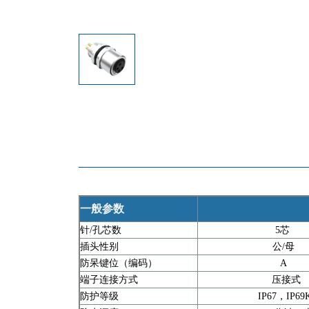
一般参数
针/孔芯数
5芯
插头性别
公/母
防呆键位（编码）
A
端子连接方式
压接式
防护等级
IP67，IP69