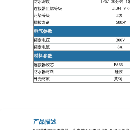
防水深度
IP67 30分钟 
连接器阻燃等级
UL94 V-
污染等级
3级
插拔寿命
500次
电气参数
额定电压
300V
额定电流
8A
材料参数
连接器胶芯
PA66
防水器材料
硅胶
外壳材质
黄铜
产品描述