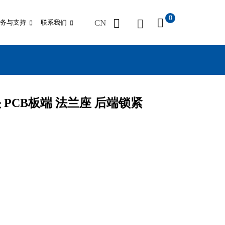
0
CN
务与支持
联系我们
 母头 PCB板端 法兰座 后端锁紧