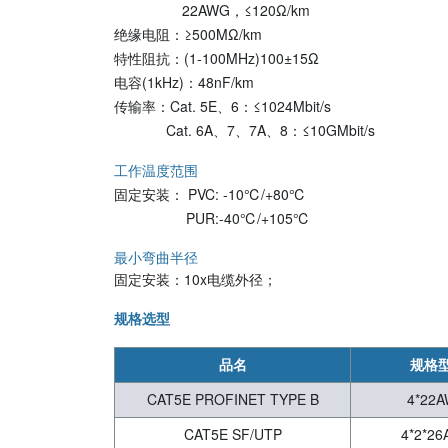
22AWG，≤120Ω/km
绝缘电阻：≥500MΩ/km
特性阻抗：(1-100MHz)100±15Ω
电容(1kHz)：48nF/km
传输率：Cat. 5E、6：≤1024Mbit/s
Cat. 6A、7、7A、8：≤10GMbit/s
工作温度范围
固定安装： PVC:
-10℃/+80℃
PUR:-40℃/+105℃
最小弯曲半径
固定安装：10x电缆外径；
规格选型
品名
规格
CAT5E PROFINET TYPE B
4*22
CAT5E SF/UTP
4*2*2