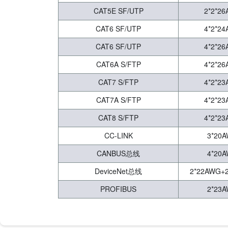
CAT5E SF/UTP
2*2*2
CAT6 SF/UTP
4*2*2
CAT6 SF/UTP
4*2*2
CAT6A S/FTP
4*2*2
CAT7 S/FTP
4*2*2
CAT7A S/FTP
4*2*2
CAT8 S/FTP
4*2*2
CC-LINK
3*20
CANBUS总线
4*20
DeviceNet总线
2*22AWG+
PROFIBUS
2*23