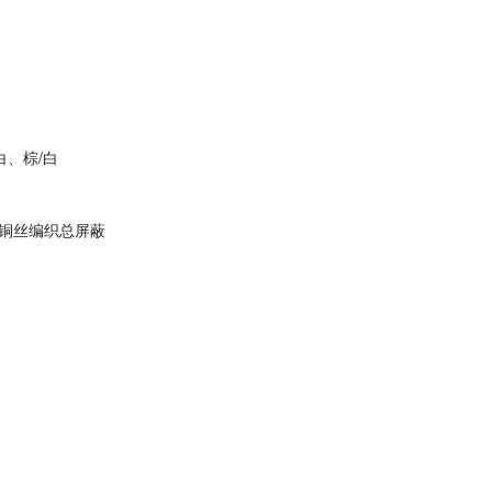
白、棕/白
铜丝编织总屏蔽