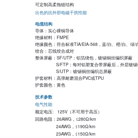
可定制高柔拖链结构
出色的抗外部电磁干扰性能
电缆结构
导体：实心裸铜导体
绝缘材料：FMPE
绝缘颜色：符合标准TIA/EIA-568，蓝/白、橙/白、绿/
绞合：芯线绞合成对
整体屏蔽：SF/UTP：铝箔绕包，镀锡铜丝编织屏蔽
S/FTP：每对铝塑复合带屏蔽后，外层镀锡
S/UTP：镀锡铜丝编织总屏蔽
护套材料：高弹耐磨混合PVC或TPU
护套颜色：黄色
技术参数
电气性能
额定电压:
125V（不可用于高压）
回路电阻：26AWG，≤280Ω/km
24AWG，≤190Ω/km
23AWG，≤150Ω/km