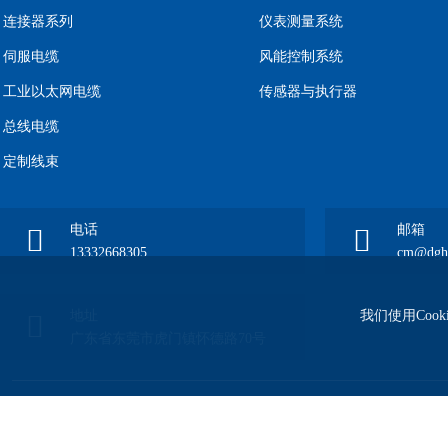
连接器系列
仪表测量系统
伺服电缆
风能控制系统
工业以太网电缆
传感器与执行器
总线电缆
定制线束
电话
邮箱
13332668305
cm@dgho
我们使用Coo
地址
广东省东莞市虎门镇怀德路70号
版权所有© Corporation, All Rights Reserved
粤ICP备2023065688号