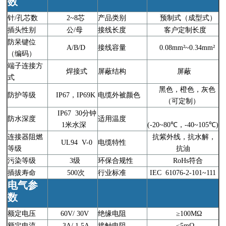
数
针/孔芯数
2~8芯
产品类别
预制式（成型式）
插头性别
公/母
接线长度
客户定制长度
防呆键位
A/B/D
接线容量
0.08mm²~0.34mm²
（编码）
端子连接方
焊接式
屏蔽结构
屏蔽
式
黑色，橙色，灰色
防护等级
IP67，IP69K
电缆外被颜色
（可定制）
IP67 30分钟
防水深度
适用温度
1米水深
(-20~80℃，-40~105℃)
连接器阻燃
抗紫外线，抗水解，
UL94 V-0
电缆特性
等级
抗油
污染等级
3级
环保合规性
RoHs符合
插拔寿命
500次
行业标准
IEC 61076-2-101~111
电气参
数
额定电压
60V/ 30V
绝缘电阻
≥100MΩ
额定电流
3A/ 1.5A
接触电阻
≤5mΩ