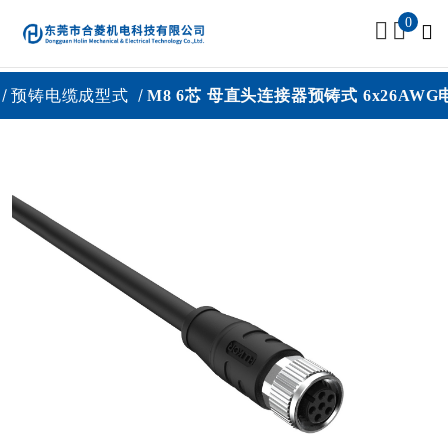
0
器
预铸电缆成型式
M8 6芯 母直头连接器预铸式 6x26AW