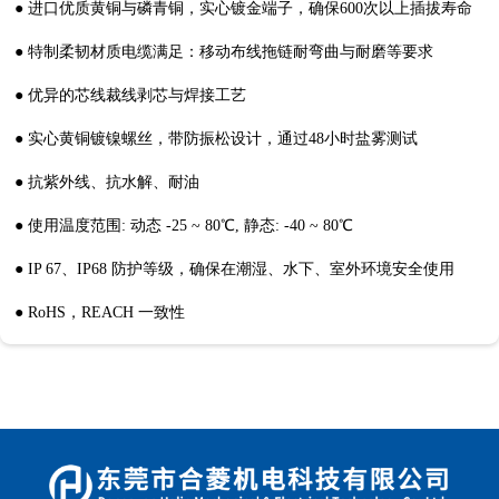
● 进口优质黄铜与磷青铜，实心镀金端子，确保600次以上插拔寿命
● 特制柔韧材质电缆满足：移动布线拖链耐弯曲与耐磨等要求
● 优异的芯线裁线剥芯与焊接工艺
● 实心黄铜镀镍螺丝，带防振松设计，通过48小时盐雾测试
● 抗紫外线、抗水解、耐油
● 使用温度范围: 动态 -25 ~ 80℃, 静态: -40 ~ 80℃
● IP 67、IP68 防护等级，确保在潮湿、水下、室外环境安全使用
● RoHS，REACH 一致性