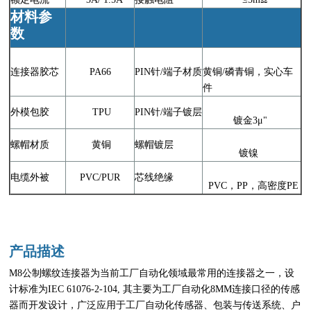
材料参
数
连接器胶芯
PA66
PIN针/端子材质
黄铜/磷青铜，实心车
件
外模包胶
TPU
PIN针/端子镀层
镀金3μ"
螺帽材质
黄铜
螺帽镀层
镀镍
电缆外被
PVC/PUR
芯线绝缘
PVC，PP，高密度PE
产品描述
M8公制螺纹连接器为当前工厂自动化领域最常用的连接器之一，设
计标准为IEC 61076-2-104, 其主要为工厂自动化8MM连接口径的传感
器而开发设计，广泛应用于工厂自动化传感器、包装与传送系统、户