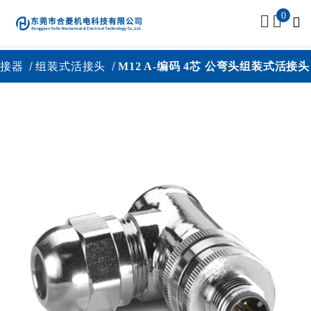
0
接器
组装式活接头
M12 A-编码 4芯 公弯头组装式活接头