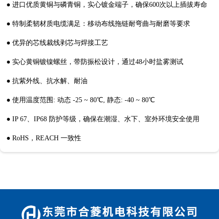
● 进口优质黄铜与磷青铜，实心镀金端子，确保600次以上插拔寿命
● 特制柔韧材质电缆满足：移动布线拖链耐弯曲与耐磨等要求
● 优异的芯线裁线剥芯与焊接工艺
● 实心黄铜镀镍螺丝，带防振松设计，通过48小时盐雾测试
● 抗紫外线、抗水解、耐油
● 使用温度范围: 动态 -25 ~ 80℃, 静态: -40 ~ 80℃
● IP 67、IP68 防护等级，确保在潮湿、水下、室外环境安全使用
● RoHS，REACH 一致性