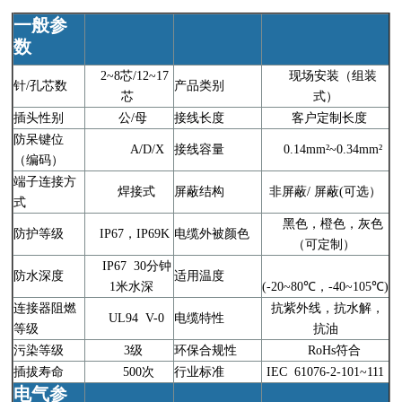
一般参
数
2~8芯/12~17
现场安装（组装
针/孔芯数
产品类别
芯
式）
插头性别
公/母
接线长度
客户定制长度
防呆键位
A/D/X
接线容量
0.14mm²~0.34mm²
（编码）
端子连接方
焊接式
屏蔽结构
非屏蔽/ 屏蔽(可选）
式
黑色，橙色，灰色
防护等级
IP67，IP69K
电缆外被颜色
（可定制）
IP67 30分钟
防水深度
适用温度
1米水深
(-20~80℃，-40~105℃)
连接器阻燃
抗紫外线，抗水解，
UL94 V-0
电缆特性
等级
抗油
污染等级
3级
环保合规性
RoHs符合
插拔寿命
500次
行业标准
IEC 61076-2-101~111
电气参