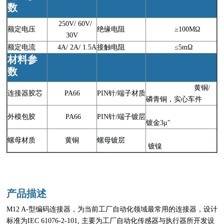
数
250V/ 60V/
额定电压
绝缘电阻
≥100MΩ
30V
额定电流
4A/ 2A/ 1.5A
接触电阻
≤5mΩ
材料参
数
黄铜/
连接器胶芯
PA66
PIN针/端子材质
磷青铜，实心车件
外模包胶
PA66
PIN针/端子镀层
镀金3μ"
螺母材质
黄铜
螺母镀层
镀镍
产品描述
M12 A-型编码连接器，为当前工厂自动化领域最常用的连接器，设计
标准为IEC 61076-2-101, 主要为工厂自动化传感器与执行器所开发设