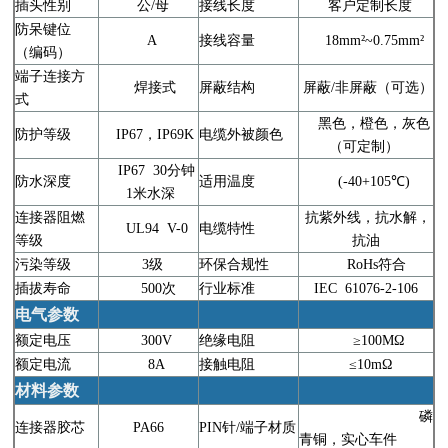
插头性别
公/母
接线长度
客户定制长度
防呆键位
A
接线容量
18mm²~0.75mm²
（编码）
端子连接方
焊接式
屏蔽结构
屏蔽/非屏蔽（可选）
式
黑色，橙色，灰色
防护等级
IP67，IP69K
电缆外被颜色
（可定制）
IP67 30分钟
防水深度
适用温度
(-40+105℃)
1米水深
连接器阻燃
抗紫外线，抗水解，
UL94 V-0
电缆特性
等级
抗油
污染等级
3级
环保合规性
RoHs符合
插拔寿命
500次
行业标准
IEC 61076-2-106
电气参数
额定电压
300V
绝缘电阻
≥100MΩ
额定电流
8A
接触电阻
≤10mΩ
材料参数
磷
连接器胶芯
PA66
PIN针/端子材质
青铜，实心车件