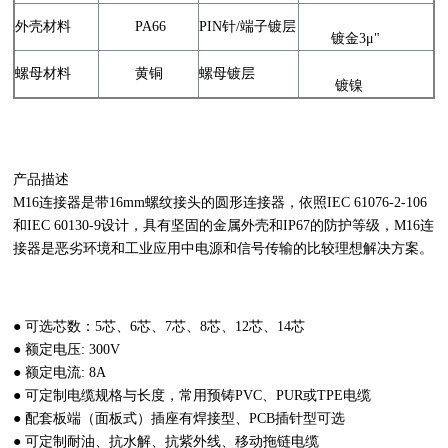
外壳材料
PA66
PIN针/端子镀层
镀金3μ"
螺母材料
黄铜
螺母镀层
镀镍
产品描述
M16连接器是带16mm螺纹接头的圆形连接器，依照IEC 61076-2-106
和IEC 60130-9设计，具有坚固的金属外壳和IP67的防护等级，M16连
接器是恶劣环境和工业应用中电源和信号传输的比较理想解决方案。
● 可选芯数：5芯、6芯、7芯、8芯、12芯、14芯
● 额定电压: 300V
● 额定电流: 8A
● 可定制电缆规格与长度，常用预铸PVC、PUR或TPE电缆
● 配套板端（面板式）插座有焊接型、PCB插针型可选
● 可定制耐油、抗水解、抗紫外线、移动拖链电缆