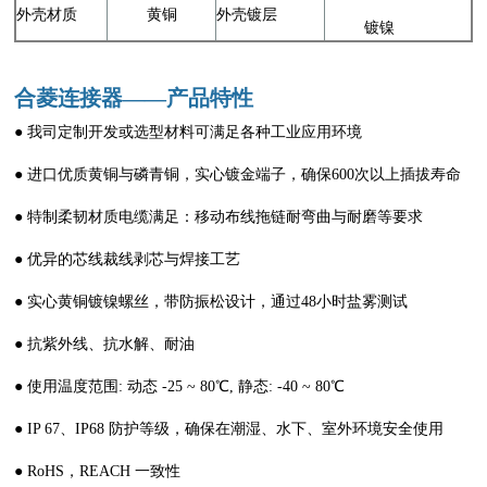
外壳材质
黄铜
外壳镀层
镀镍
合菱连接器——产品特性
● 我司定制开发或选型材料可满足各种工业应用环境
● 进口优质黄铜与磷青铜，实心镀金端子，确保600次以上插拔寿命
● 特制柔韧材质电缆满足：移动布线拖链耐弯曲与耐磨等要求
● 优异的芯线裁线剥芯与焊接工艺
● 实心黄铜镀镍螺丝，带防振松设计，通过48小时盐雾测试
● 抗紫外线、抗水解、耐油
● 使用温度范围: 动态 -25 ~ 80℃, 静态: -40 ~ 80℃
● IP 67、IP68 防护等级，确保在潮湿、水下、室外环境安全使用
● RoHS，REACH 一致性