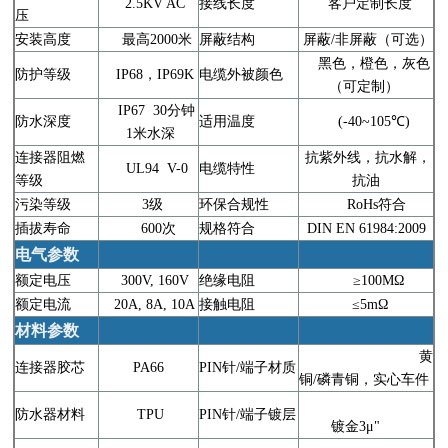
2.5KV AC
接线长度
客户定制长度
压
安装高度
最高2000米
屏蔽结构
屏蔽/非屏蔽（可选）
黑色，橙色，灰色
防护等级
IP68，IP69K
电缆外被颜色
（可定制）
IP67 30分钟
防水深度
适用温度
(-40~105℃)
1米水深
连接器阻燃
抗紫外线，抗水解，
UL94 V-0
电缆特性
等级
抗油
污染等级
3级
环保合规性
RoHs符合
插拔寿命
600次
规格符合
DIN EN 61984:2009
电气参数
额定电压
300V, 160V
绝缘电阻
≥100MΩ
额定电流
20A, 8A, 10A
接触电阻
≤5mΩ
材料参数
黄
连接器胶芯
PA66
PIN针/端子材质
铜/磷青铜，实心车件
防水器材料
TPU
PIN针/端子镀层
镀金3μ"