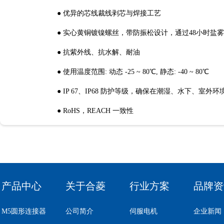
● 优异的芯线裁线剥芯与焊接工艺
● 实心黄铜镀镍螺丝，带防振松设计，通过48小时盐
● 抗紫外线、抗水解、耐油
● 使用温度范围: 动态 -25 ~ 80℃, 静态: -40 ~ 80℃
● IP 67、IP68 防护等级，确保在潮湿、水下、室外
● RoHS，REACH 一致性
产品中心
关于合菱
行业方案
品牌资
M5圆形连接器
公司简介
伺服电机
企业新闻