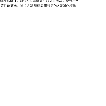
执行器所开发设计。我司M12连接器产品设计考虑了各种严苛
能要求。M12 A型 编码采用特定的A型凹凸槽防