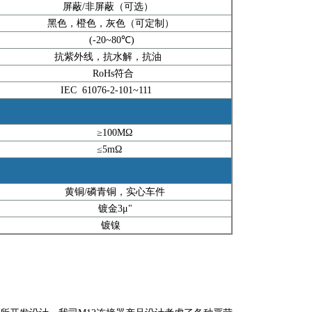
屏蔽/非屏蔽（可选）
黑色，橙色，灰色（可定制）
(-20~80℃)
抗紫外线，抗水解，抗油
RoHs符合
IEC 61076-2-101~111
≥100MΩ
≤5mΩ
铜/磷青铜，实心车件
镀金3μ"
镀镍