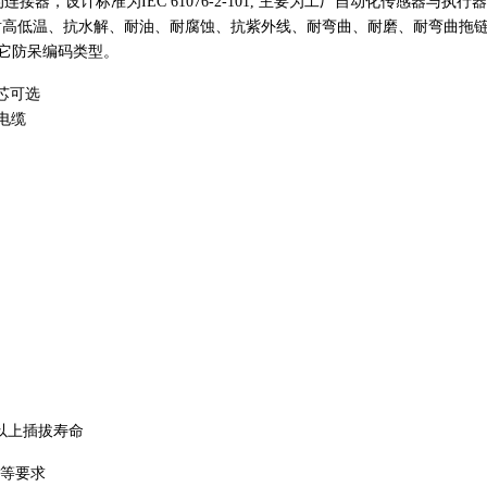
连接器，设计标准为IEC 61076-2-101, 主要为工厂自动化传感器与
高低温、抗水解、耐油、耐腐蚀、抗紫外线、耐弯曲、耐磨、耐弯曲拖链等性
-型等其它防呆编码类型。
7芯可选
E电缆
以上插拔寿命
磨等要求