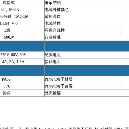
焊接式
屏蔽结构
67，IP69K
电缆外被颜色
 30分钟 1米水深
适用温度
94 V-0
电缆特性
3级
环保合规性
500次
行业标准
250V, 60V, 30V
绝缘电阻
4A, 3A, 1.5A
接触电阻
PA66
PIN针/端子材质
黄
TPU
PIN针/端子镀层
黄铜
外壳镀层