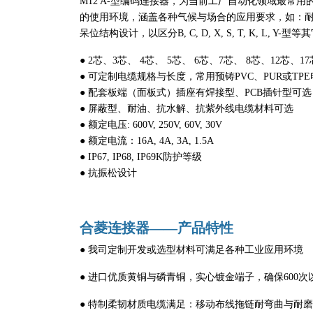
M12 A-型编码连接器，为当前工厂自动化领域最常用的
的使用环境，涵盖各种气候与场合的应用要求，如：耐
呆位结构设计，以区分B, C, D, X, S, T, K, L, Y
● 2芯、3芯、 4芯、 5芯、 6芯、7芯、 8芯、12芯、1
● 可定制电缆规格与长度，常用预铸PVC、PUR或TP
● 配套板端（面板式）插座有焊接型、PCB插针型可选
● 屏蔽型、耐油、抗水解、抗紫外线电缆材料可选
● 额定电压: 600V, 250V, 60V, 30V
● 额定电流：16A, 4A, 3A, 1.5A
● IP67, IP68, IP69K防护等级
● 抗振松设计
合菱连接器——产品特性
● 我司定制开发或选型材料可满足各种工业应用环境
● 进口优质黄铜与磷青铜，实心镀金端子，确保600次
● 特制柔韧材质电缆满足：移动布线拖链耐弯曲与耐