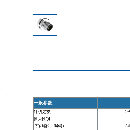
一般参数
针/孔芯数
2~8
插头性别
防呆键位（编码）
A/B/C/