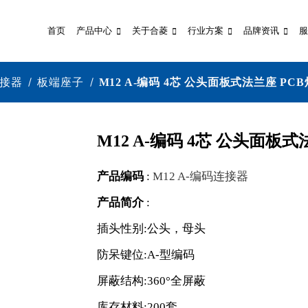
首页
产品中心
关于合菱
行业方案
品牌资讯
服
连接器
板端座子
M12 A-编码 4芯 公头面板式法兰座 PC
M12 A-编码 4芯 公头面板
产品编码
:
M12 A-编码连接器
产品简介
:
插头性别:公头，母头
防呆键位:A-型编码
屏蔽结构:360°全屏蔽
库存材料:200套