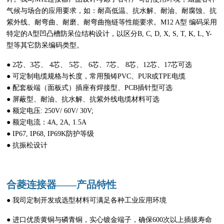
气候与场合的应用要求，如：耐高低温、抗水解、耐油、耐腐蚀、抗
紫外线、耐弯曲、耐磨、耐弯曲拖链等性能要求。M12 A型 编码采用
特定的A型凹凸槽防呆位结构设计，以区分B, C, D, X, S, T, K, L, Y-
型等其它防呆编码类型。
● 2芯、3芯、 4芯、 5芯、 6芯、7芯、 8芯、12芯、17芯可选
● 可定制电缆规格与长度，常用预铸PVC、PUR或TPE电缆
● 配套板端（面板式）插座有焊接型、PCB插针型可选
● 屏蔽型、耐油、抗水解、抗紫外线电缆材料可选
● 额定电压: 250V/ 60V/ 30V;
● 额定电流：4A, 2A, 1.5A
● IP67, IP68, IP69K防护等级
● 抗振松设计
合菱连接器——产品特性
● 我司定制开发或选型材料可满足各种工业应用环境
● 进口优质黄铜与磷青铜，实心镀金端子，确保600次以上插拔寿命