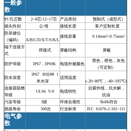
一般参
数
针/孔芯数
2~8芯/12~17芯
产品类别
预制式（成型式）
插头性别
公/母
接线长度
客户定制长度
防呆键位
接线容量
0.14mm²~0.75mm²
（编码）
A/B/C/D/X/T/S/K/L
端子连接方
焊接式
屏蔽结构
屏蔽
式
黑色，橙色，灰色
防护等级
IP67，IP69K
电缆外被颜色
（可定制）
IP67 30分钟 1
防水深度
适用温度
米水深
(-20~80℃，-40~105℃)
连接器阻燃
抗紫外线，抗水解，
UL94 V-0
电缆特性
等级
抗油
污染等级
3级
环保合规性
RoHs符合
插拔寿命
500次
行业标准
IEC 61076-2-101~111
电气参
数