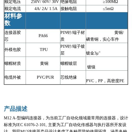
额定电压
250V/ 60V/ 30V
绝缘电阻
≥100MΩ
额定电流
4A/ 2A/ 1.5A
接触电阻
≤5mΩ
材料参
数
连接器胶
PIN针/端子材
黄铜/
PA66
芯
质
磷青铜，实心车件
PIN针/端子镀
外模包胶
TPU
层
镀金3μ"
螺帽材质
黄铜
螺帽镀层
镀镍
电缆外被
PVC/PUR
芯线绝缘
PVC，PP，高密度PE
产品描述
M12 A-型编码连接器，为当前工厂自动化领域最常用的连接器，设计
标准为IEC 61076-2-101, 主要为工厂自动化传感器与执行器所开发设
计。我司M12连接器产品设计考虑了各种严苛的使用环境，涵盖各种