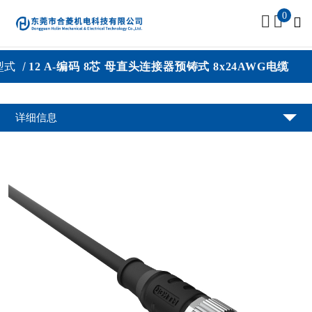
0
成型式
12 A-编码 8芯 母直头连接器预铸式 8x24AWG电缆
详细信息