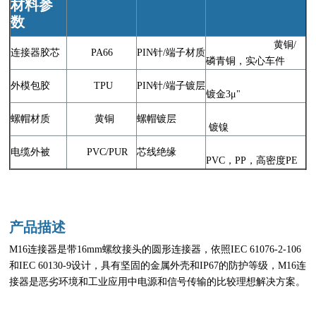
材料参
数
黄铜/
连接器胶芯
PA66
PIN针/端子材质
磷青铜，实心车件
外模包胶
TPU
PIN针/端子镀层
镀金3μ"
螺帽材质
黄铜
螺帽镀层
镀镍
电缆外被
PVC/PUR
芯线绝缘
PVC，PP，高密度PE
产品描述
M16连接器是带16mm螺纹接头的圆形连接器，依照IEC 61076-2-106
和IEC 60130-9设计，具有坚固的金属外壳和IP67的防护等级，M16连
接器是恶劣环境和工业应用中电源和信号传输的比较理想解决方案。