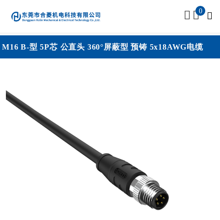
0
M16 B-型 5P芯 公直头 360°屏蔽型 预铸 5x18AWG电缆