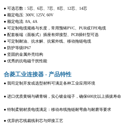
● 可选芯数：5芯、6芯、7芯、8芯、12芯、14芯
● 额定电压: 300V, 125V, 60V
● 额定电流: 8A, 4A
● 可定制电缆规格与长度，常用预铸PVC、PUR或TPE电缆
● 配套板端（面板式）插座有焊接型、PCB插针型可选
● 可定制耐油、抗水解、抗紫外线、移动拖链电缆
● 防护等级IP67
● 坚固的金属外壳结构
● 优秀的抗电磁干扰性能
合菱工业连接器 - 产品特性
● 我司定制开发或选型材料可满足各种工业应用环境
● 进口优质黄铜与磷青铜，实心镀金端子，确保600次以上插拔寿命
● 特制柔韧材质电缆满足：移动布线拖链耐弯曲与耐磨等要求
● 优异的芯线裁线剥芯与焊接工艺