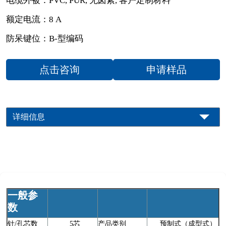
电缆外被：PVC, PUR, 无卤素, 客户定制材料
额定电流：8 A
防呆键位：B-型编码
点击咨询
申请样品
详细信息
一般参
数
针/孔芯数
5芯
产品类别
预制式（成型式）