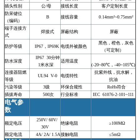
插头性别
公/母
接线长度
客户定制长度
防呆键位
B
接线容量
0.14mm²~0.75mm²
（编码）
端子连接方
焊接式
屏蔽结构
屏蔽
式
黑色，橙色，灰色
防护等级
IP67，IP69K
电缆外被颜色
（可定制）
IP67 30分钟
防水深度
适用温度
1米水深
(-20~80℃，-40~105℃)
连接器阻燃
抗紫外线，抗水解，
UL94 V-0
电缆特性
等级
抗油
污染等级
3级
环保合规性
RoHs符合
插拔寿命
500次
行业标准
IEC 61076-2-101~111
电气参
数
250V/ 60V/
额定电压
绝缘电阻
≥100MΩ
30V
额定电流
4A/ 2A/ 1.5A
接触电阻
≤5mΩ