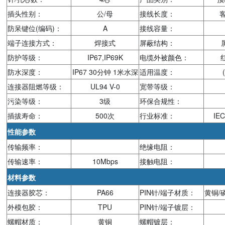
插头性别：
公/母
接线长度：
防呆键位(编码)：
A
接线容量：
端子连接方式：
焊接式
屏蔽结构：
防护等级：
IP67,IP69K
电缆外被颜色：
防水深度：
IP67 30分钟 1米水深
适用温度：
连接器阻燃等级：
UL94 V-0
宽带等级：
污染等级：
3级
环保合规性：
插拔寿命：
500次
行业标准：
IEC
性能参数
传输频率：
绝缘电阻：
传输速率：
10Mbps
接触电阻：
材料参数
连接器胶芯：
PA66
PIN针/端子材质：
黄铜/
外模包胶：
TPU
PIN针/端子镀层：
螺帽材质：
黄铜
螺帽镀层：