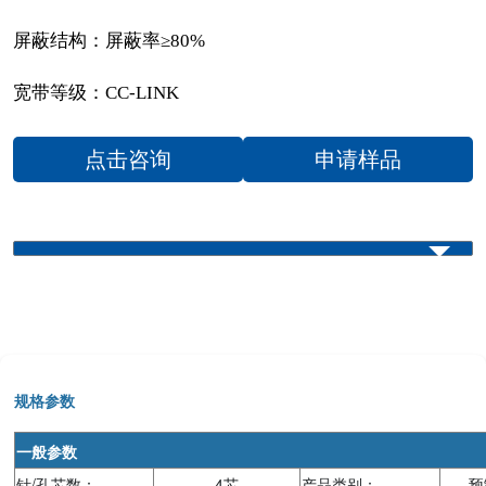
屏蔽结构：屏蔽率≥80%
宽带等级：CC-LINK
点击咨询
申请样品
规格参数
一般参数
针/孔芯数：
4芯
产品类别：
预