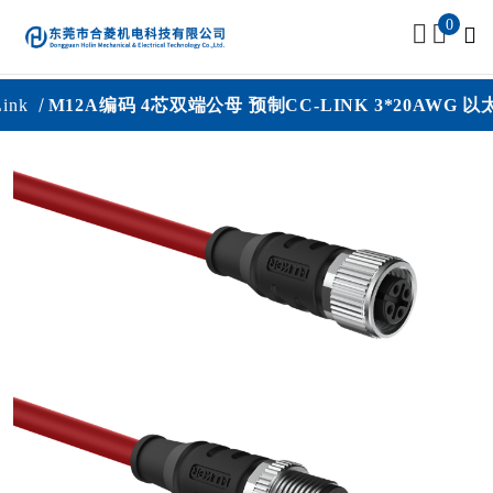
0
nk
M12A编码 4芯双端公母 预制CC-LINK 3*20AWG 