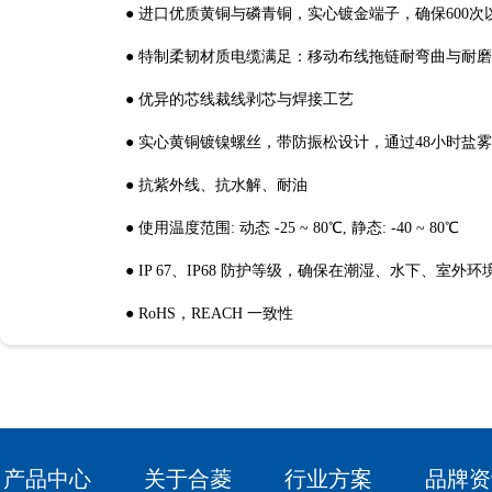
● 进口优质黄铜与磷青铜，实心镀金端子，确保600次
● 特制柔韧材质电缆满足：移动布线拖链耐弯曲与耐
● 优异的芯线裁线剥芯与焊接工艺
● 实心黄铜镀镍螺丝，带防振松设计，通过48小时盐
● 抗紫外线、抗水解、耐油
● 使用温度范围: 动态 -25 ~ 80℃, 静态: -40 ~ 80℃
● IP 67、IP68 防护等级，确保在潮湿、水下、室外
● RoHS，REACH 一致性
产品中心
关于合菱
行业方案
品牌资