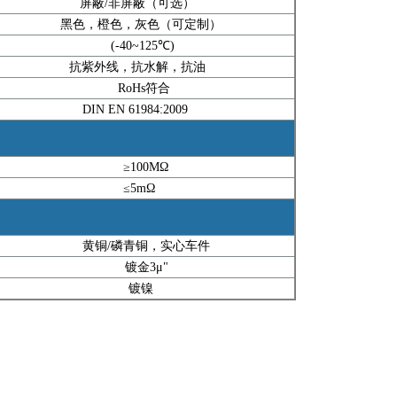
屏蔽/非屏蔽（可选）
黑色，橙色，灰色（可定制）
(-40~125℃)
抗紫外线，抗水解，抗油
RoHs符合
DIN EN 61984:2009
≥100MΩ
≤5mΩ
铜/磷青铜，实心车件
镀金3μ"
镀镍