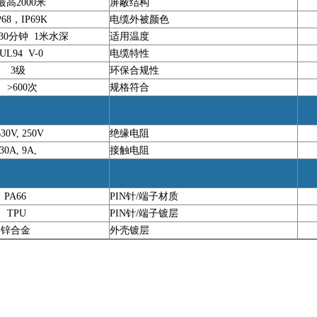
高2000米
屏蔽结构
68，IP69K
电缆外被颜色
 30分钟 1米水深
适用温度
94 V-0
电缆特性
3级
环保合规性
>600次
规格符合
0V, 250V
绝缘电阻
0A, 9A,
接触电阻
PA66
PIN针/端子材质
黄
TPU
PIN针/端子镀层
锌合金
外壳镀层