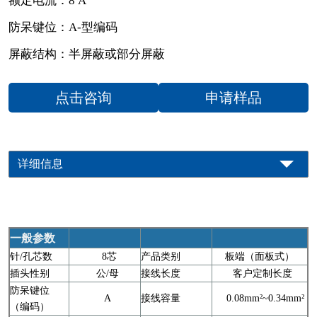
额定电流：8 A
防呆键位：A-型编码
屏蔽结构：半屏蔽或部分屏蔽
点击咨询
申请样品
详细信息
一般参数
针/孔芯数
8芯
产品类别
板端（面板式）
插头性别
公/母
接线长度
客户定制长度
防呆键位
A
接线容量
0.08mm²~0.34mm²
（编码）