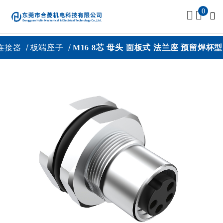
0
连接器
板端座子
M16 8芯 母头 面板式 法兰座 预留焊杯型