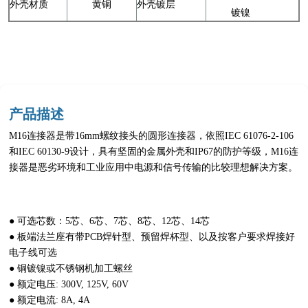
外壳材质
黄铜
外壳镀层
镀镍
产品描述
M16连接器是带16mm螺纹接头的圆形连接器，依照IEC 61076-2-106
和IEC 60130-9设计，具有坚固的金属外壳和IP67的防护等级，M16连
接器是恶劣环境和工业应用中电源和信号传输的比较理想解决方案。
● 可选芯数：5芯、6芯、7芯、8芯、12芯、14芯
● 板端法兰座有带PCB焊针型、预留焊杯型、以及按客户要求焊接好
电子线可选
● 铜镀镍或不锈钢机加工螺丝
● 额定电压: 300V, 125V, 60V
● 额定电流: 8A, 4A