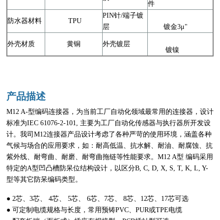
件
PIN针/端子镀
防水器材料
TPU
层
镀金3μ"
外壳材质
黄铜
外壳镀层
镀镍
产品描述
M12 A-型编码连接器，为当前工厂自动化领域最常用的连接器，设计
标准为IEC 61076-2-101, 主要为工厂自动化传感器与执行器所开发设
计。我司M12连接器产品设计考虑了各种严苛的使用环境，涵盖各种
气候与场合的应用要求，如：耐高低温、抗水解、耐油、耐腐蚀、抗
紫外线、耐弯曲、耐磨、耐弯曲拖链等性能要求。M12 A型 编码采用
特定的A型凹凸槽防呆位结构设计，以区分B, C, D, X, S, T, K, L, Y-
型等其它防呆编码类型。
● 2芯、3芯、 4芯、 5芯、 6芯、7芯、 8芯、12芯、17芯可选
● 可定制电缆规格与长度，常用预铸PVC、PUR或TPE电缆