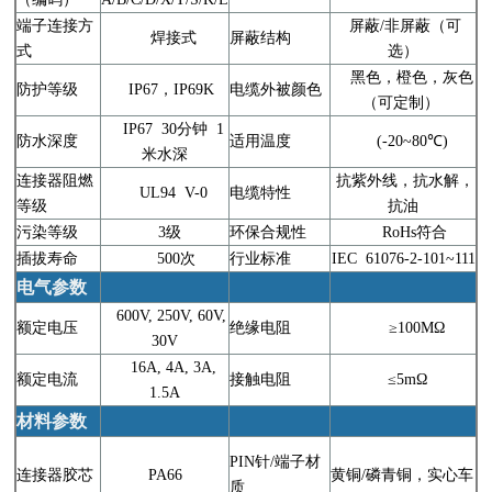
端子连接方
屏蔽/非屏蔽（可
焊接式
屏蔽结构
式
选）
黑色，橙色，灰色
防护等级
IP67，IP69K
电缆外被颜色
（可定制）
IP67 30分钟 1
防水深度
适用温度
(-20~80℃)
米水深
连接器阻燃
抗紫外线，抗水解，
UL94 V-0
电缆特性
等级
抗油
污染等级
3级
环保合规性
RoHs符合
插拔寿命
500次
行业标准
IEC 61076-2-101~111
电气参数
600V, 250V, 60V,
额定电压
绝缘电阻
≥100MΩ
30V
16A, 4A, 3A,
额定电流
接触电阻
≤5mΩ
1.5A
材料参数
PIN针/端子材
连接器胶芯
PA66
黄铜/磷青铜，实心车
质