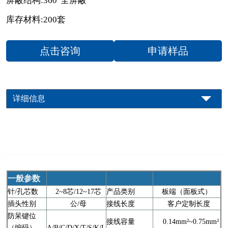
屏蔽结构:360°全屏蔽
库存材料:200套
点击咨询
申请样品
详细信息
一般参数
针/孔芯数
2~8芯/12~17芯
产品类别
板端（面板式）
插头性别
公/母
接线长度
客户定制长度
防呆键位
接线容量
0.14mm²~0.75mm²
（编码）
A/B/C/D/X/T/S/K/L