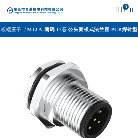
0
板端座子
M12 A-编码 17芯 公头面板式法兰座 PCB焊针型