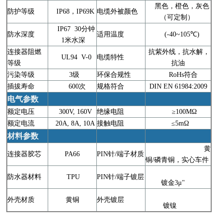
黑色，橙色，灰色
防护等级
IP68，IP69K
电缆外被颜色
（可定制）
IP67 30分钟
防水深度
适用温度
(-40~105℃)
1米水深
连接器阻燃
抗紫外线，抗水解，
UL94 V-0
电缆特性
等级
抗油
污染等级
3级
环保合规性
RoHs符合
插拔寿命
600次
规格符合
DIN EN 61984:2009
电气参数
额定电压
300V, 160V
绝缘电阻
≥100MΩ
额定电流
20A, 8A, 10A
接触电阻
≤5mΩ
材料参数
黄
连接器胶芯
PA66
PIN针/端子材质
铜/磷青铜，实心车件
防水器材料
TPU
PIN针/端子镀层
镀金3μ"
外壳材质
黄铜
外壳镀层
镀镍