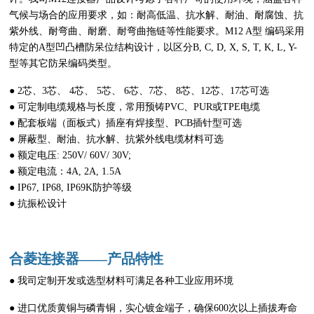
气候与场合的应用要求，如：耐高低温、抗水解、耐油、耐腐蚀、抗
紫外线、耐弯曲、耐磨、耐弯曲拖链等性能要求。M12 A型 编码采用
特定的A型凹凸槽防呆位结构设计，以区分B, C, D, X, S, T, K, L, Y-
型等其它防呆编码类型。
● 2芯、3芯、 4芯、 5芯、 6芯、7芯、 8芯、12芯、17芯可选
● 可定制电缆规格与长度，常用预铸PVC、PUR或TPE电缆
● 配套板端（面板式）插座有焊接型、PCB插针型可选
● 屏蔽型、耐油、抗水解、抗紫外线电缆材料可选
● 额定电压: 250V/ 60V/ 30V;
● 额定电流：4A, 2A, 1.5A
● IP67, IP68, IP69K防护等级
● 抗振松设计
合菱连接器——产品特性
● 我司定制开发或选型材料可满足各种工业应用环境
● 进口优质黄铜与磷青铜，实心镀金端子，确保600次以上插拔寿命