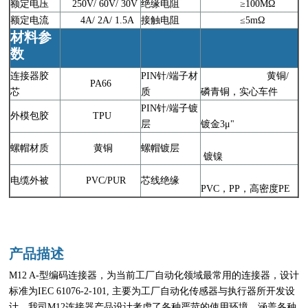
额定电压
250V/ 60V/ 30V
绝缘电阻
≥100MΩ
额定电流
4A/ 2A/ 1.5A
接触电阻
≤5mΩ
材料参
数
连接器胶
PIN针/端子材
黄铜/
PA66
芯
质
磷青铜，实心车件
PIN针/端子镀
外模包胶
TPU
层
镀金3μ"
螺帽材质
黄铜
螺帽镀层
镀镍
电缆外被
PVC/PUR
芯线绝缘
PVC，PP，高密度PE
产品描述
M12 A-型编码连接器，为当前工厂自动化领域最常用的连接器，设计
标准为IEC 61076-2-101, 主要为工厂自动化传感器与执行器所开发设
计。我司M12连接器产品设计考虑了各种严苛的使用环境，涵盖各种