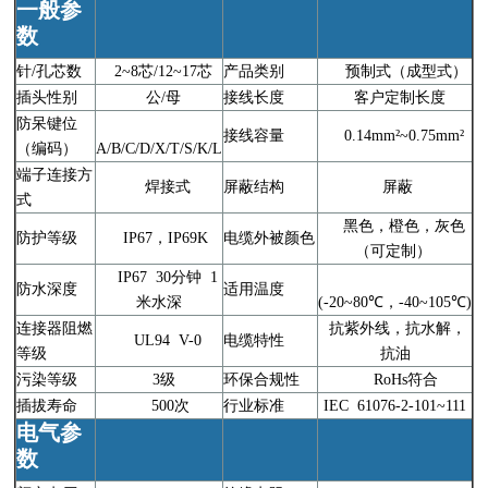
一般参
数
针/孔芯数
2~8芯/12~17芯
产品类别
预制式（成型式）
插头性别
公/母
接线长度
客户定制长度
防呆键位
接线容量
0.14mm²~0.75mm²
（编码）
A/B/C/D/X/T/S/K/L
端子连接方
焊接式
屏蔽结构
屏蔽
式
黑色，橙色，灰色
防护等级
IP67，IP69K
电缆外被颜色
（可定制）
IP67 30分钟 1
防水深度
适用温度
米水深
(-20~80℃，-40~105℃)
连接器阻燃
抗紫外线，抗水解，
UL94 V-0
电缆特性
等级
抗油
污染等级
3级
环保合规性
RoHs符合
插拔寿命
500次
行业标准
IEC 61076-2-101~111
电气参
数