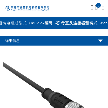
0
铸电缆成型式
M12 A-编码 5芯 母直头连接器预铸式 5x22
详细信息