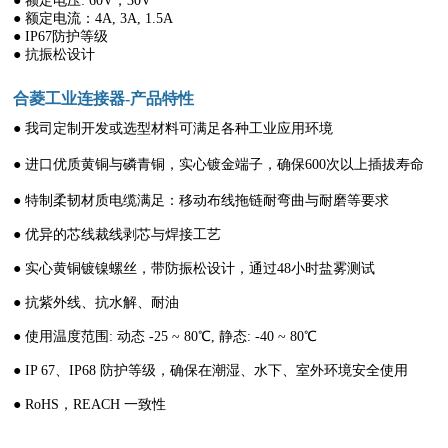
● 额定电压: 60V，30V
● 额定电流：4A, 3A, 1.5A
● IP67防护等级
● 抗振松设计
合菱工业连接器-产品特性
● 我司定制开发或选型材料可满足各种工业应用环境
● 进口优质黄铜与磷青铜，实心镀金端子，确保600次以上插拔寿命
● 特制柔韧材质电缆满足：移动布线拖链耐弯曲与耐磨等要求
● 优异的芯线裁线剥芯与焊接工艺
● 实心黄铜镀镍螺丝，带防振松设计，通过48小时盐雾测试
● 抗紫外线、抗水解、耐油
● 使用温度范围: 动态 -25 ~ 80℃, 静态: -40 ~ 80℃
● IP 67、IP68 防护等级，确保在潮湿、水下、室外环境安全使用
● RoHS，REACH 一致性