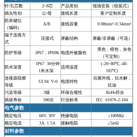
针/孔芯数
2~8芯
产品类别
现场安装（组装式）
插头性别
公/母
接线长度
客户定制长度
防呆键位
A/B
接线容量
0.08mm²~0.34mm²
（编码）
端子连接方
压接式
屏蔽结构
屏蔽/非屏蔽（可选）
式
黑色，橙色，灰色
防护等级
IP67，IP69K
电缆外被颜色
（可定制）
IP67 30分钟
(-20~80℃,-40-
防水深度
适用温度
1米水深
105℃)
连接器阻燃
抗紫外线，抗水解，
UL94 V-0
电缆特性
等级
抗油
污染等级
3级
环保合规性
RoHs符合
插拔寿命
500次
行业标准
IEC 61076-2-104
电气参数
额定电压
60V, 30V
绝缘电阻
≥100MΩ
额定电流
3A, 1.5A
接触电阻
≤5mΩ
材料参数