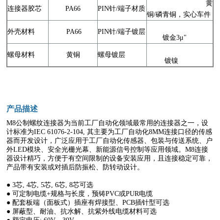
黄
连接器胶芯
PA66
PIN针/端子材质
铜/磷青铜，实心车件
外壳材料
PA66
PIN针/端子镀层
镀金3μ"
螺母材料
黄铜
螺母镀层
镀镍
产品描述
M8公制螺纹连接器为当前工厂自动化领域最常用的连接器之一，设
计标准为IEC 61076-2-104, 其主要为工厂自动化8MM连接口径的传感
器而开发设计，广泛应用于工厂自动化传感器、包装与传送系统、户
外LED模块、安全光栅光幕、新能源信号控制等应用领域。M8连接
器设计精巧，方便于有空间限制的设备安装应用，且连接稳定可靠，
产品带有安装或对插后防振松、防转动设计。
● 3芯, 4芯, 5芯, 6芯, 8芯可选
● 可定制电缆+规格与长度，预铸PVC或PUR电缆
● 配套板端（面板式）插座有焊接型、PCB插针型可选
● 屏蔽型、耐油、抗水解、抗紫外线电缆材料可选